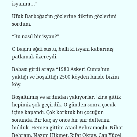
isyanım…”
Ufuk Darboğaz’ın gözlerine diktim gözlerimi
sordum.
“Bu nasıl bir isyan?”
O başını eğdi sustu, belli ki isyanı kabarmış
patlamak üzereydi.
Babası girdi araya “1980 Askeri Cunta’nın
yaktığı ve boşalttığı 2500 köyden biride bizim
köy.
Boşaltılmış ve ardından yakıyorlar. İzine gittik
hepimiz şok geçirdik. O günden sonra çocuk
içine kapandı. Çok korktuk bu çocuğun
sonunda. Bir kaç ay önce bir şiir defterini
bulduk. Hemen gittim Ataol Behramoğlu, Nihat
Behram, Nazım Hikmet, Rıfat Oktay, Can Yücel,