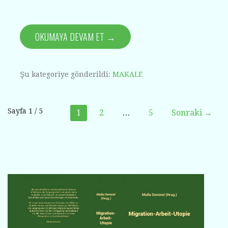
OKUMAYA DEVAM ET →
Şu kategoriye gönderildi:
MAKALE
Yazı
Sayfa 1 / 5
1
2
…
5
Sonraki →
gezinti
çubuğu