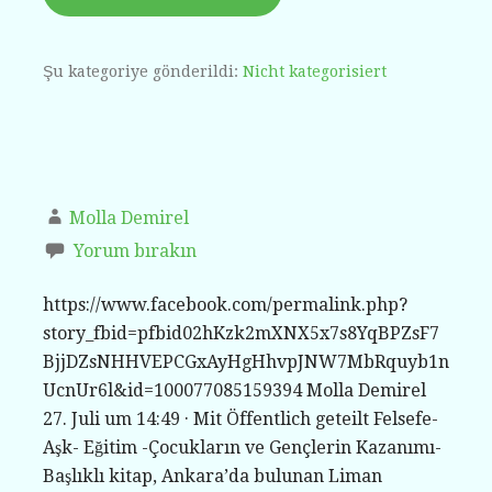
Şu kategoriye gönderildi:
Nicht kategorisiert
Molla Demirel
Yorum bırakın
https://www.facebook.com/permalink.php?
story_fbid=pfbid02hKzk2mXNX5x7s8YqBPZsF7
BjjDZsNHHVEPCGxAyHgHhvpJNW7MbRquyb1n
UcnUr6l&id=100077085159394 Molla Demirel
2͏7͏.͏ ͏J͏u͏l͏i͏ ͏u͏m͏ ͏1͏4͏:͏4͏9͏ · Mit Öffentlich geteilt Felsefe-
Aşk- Eğitim -Çocukların ve Gençlerin Kazanımı-
Başlıklı kitap, Ankara’da bulunan Liman