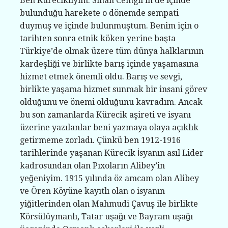
Ben Kürecikliyim. Sinan Cemgil’in de içinde
bulunduğu harekete o dönemde sempati
duymuş ve içinde bulunmuştum. Benim için o
tarihten sonra etnik köken yerine başta
Türkiye’de olmak üzere tüm dünya halklarının
kardeşliği ve birlikte barış içinde yaşamasına
hizmet etmek önemli oldu. Barış ve sevgi,
birlikte yaşama hizmet sunmak bir insani görev
olduğunu ve önemi olduğunu kavradım. Ancak
bu son zamanlarda Kürecik aşireti ve isyanı
üzerine yazılanlar beni yazmaya olaya açıklık
getirmeme zorladı. Çünkü ben 1912-1916
tarihlerinde yaşanan Kürecik İsyanın asıl Lider
kadrosundan olan Pıxoların Alibey’in
yeğeniyim. 1915 yılında öz amcam olan Alibey
ve Ören Köyüne kayıtlı olan o isyanın
yiğitlerinden olan Mahmudi Çavuş ile birlikte
Körsülüymanlı, Tatar uşağı ve Bayram uşağı