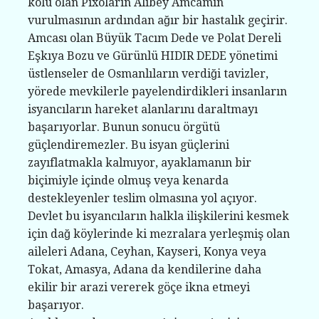
kolu olan Pıxoların Alibey Amcamın
vurulmasının ardından ağır bir hastalık geçirir.
Amcası olan Büyük Tacım Dede ve Polat Dereli
Eşkıya Bozu ve Gürünlü HIDIR DEDE yönetimi
üstlenseler de Osmanlıların verdiği tavizler,
yörede mevkilerle payelendirdikleri insanların
isyancıların hareket alanlarını daraltmayı
başarıyorlar. Bunun sonucu örgütü
güçlendiremezler. Bu isyan güçlerini
zayıflatmakla kalmıyor, ayaklamanın bir
biçimiyle içinde olmuş veya kenarda
destekleyenler teslim olmasına yol açıyor.
Devlet bu isyancıların halkla ilişkilerini kesmek
için dağ köylerinde ki mezralara yerleşmiş olan
aileleri Adana, Ceyhan, Kayseri, Konya veya
Tokat, Amasya, Adana da kendilerine daha
ekilir bir arazi vererek göçe ikna etmeyi
başarıyor.