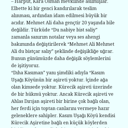
– Harput, Kara Osman mevkiinde asılmışlar.
Elbette ki bir genci kandırılarak teslim
alınması, ardından idam edilmesi büyük bir
acıdır. Mehmet Ali daha gençtir 20 yaşında bile
değildir. Türküde “Du nabiye bist saliy”
zamanla sanırım notalar veya ses ahengi
bakımında değiştirilerek “Mehmet Ali Mehmet
Ali du bistçar salıy” şeklinde değişikliğe uğrar.
Bunun günümüzde daha değişik söylemlerini
de işitiyoruz.
“Dıha Kasıman” yanı şimdiki adıyla “Kasım
Uşağı Köyünün bir aşireti yoktur. İçinde ağa
olan kimsede yoktur. Kürecik aşireti üzerinde
de bir hükmü yoktur. Ancak Kürecik aşireti ve
Ahlas Dırıjan aşireti bir birine çok bağlı olan,
her ferdi için toptan canlarını vermeye hazır
geleneklere sahipler. Kasım Uşağı Köyü kendisi
Kürecik Aşiretine bağlı en küçük köylerden