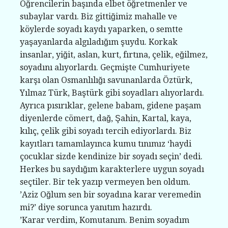
Öğrencilerin başında elbet öğretmenler ve
subaylar vardı. Biz gittiğimiz mahalle ve
köylerde soyadı kaydı yaparken, o semtte
yaşayanlarda algıladığım şuydu. Korkak
insanlar, yiğit, aslan, kurt, fırtına, çelik, eğilmez,
soyadını alıyorlardı. Geçmişte Cumhuriyete
karşı olan Osmanlılığı savunanlarda Öztürk,
Yılmaz Türk, Baştürk gibi soyadları alıyorlardı.
Ayrıca pısırıklar, gelene babam, gidene paşam
diyenlerde cömert, dağ, Şahin, Kartal, kaya,
kılıç, çelik gibi soyadı tercih ediyorlardı. Biz
kayıtları tamamlayınca kumu tınımız ‘haydi
çocuklar sizde kendinize bir soyadı seçin’ dedi.
Herkes bu saydığım karakterlere uygun soyadı
seçtiler. Bir tek yazıp vermeyen ben oldum.
’Aziz Oğlum sen bir soyadına karar veremedin
mi?’ diye sorunca yanıtım hazırdı.
’Karar verdim, Komutanım. Benim soyadım