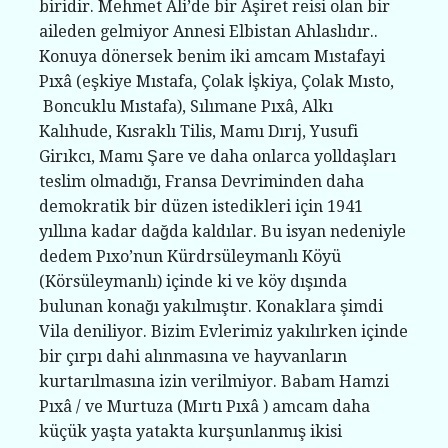
biridir. Mehmet Ali’de bir Aşiret reisi olan bir
aileden gelmiyor Annesi Elbistan Ahlaslıdır..
Konuya dönersek benim iki amcam Mıstafayi
Pıxâ (eşkiye Mıstafa, Çolak İşkiya, Çolak Mısto,
Boncuklu Mıstafa), Sılımane Pıxâ, Alkı
Kalıhude, Kısraklı Tilis, Mamı Dırıj, Yusufi
Girıkcı, Mamı Şare ve daha onlarca yolldaşları
teslim olmadığı, Fransa Devriminden daha
demokratik bir düzen istedikleri için 1941
yıllına kadar dağda kaldılar. Bu isyan nedeniyle
dedem Pıxo’nun Kürdrsüleymanlı Köyü
(Körsüleymanlı) içinde ki ve köy dışında
bulunan konağı yakılmıştır. Konaklara şimdi
Vila deniliyor. Bizim Evlerimiz yakılırken içinde
bir çırpı dahi alınmasına ve hayvanların
kurtarılmasına izin verilmiyor. Babam Hamzi
Pıxâ / ve Murtuza (Mırtı Pıxâ ) amcam daha
küçük yaşta yatakta kurşunlanmış ikisi