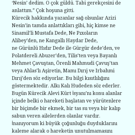
‘Nesin’ dedim. O çok güldü. Tabi gerekçesini de
anlattım.” Çok hoşuna gitti.
Kürecik hakkında yazanlar sağ olsunlar Azizi
Nesin’in tamda anlattıkları gibi, hiç kimse ne
Sinamil’li Mustafa Dede, Ne Pıxoların
Alibey’den, ne Kangallı Haydar Dede,
ne Gürünlü Hıdır Dede ile Gürgür dede’den, ve
Polatdereli Abuzer’den, Tilis’ten veya Bayanlı
Mehmet Çavuştan, Örenli Mahmudi Çavuş’tan
veya Ahlas’lı Aşiretin, Mamı Dırıj ve Irbahmi
Dırıj’den söz ediyorlar. Bu bilgi kısıtlılığını
göstermektedir. Alkı Kalı Hudeden söz ederler.
Bugün Kürecik Alevi Kürt İsyanı’nı konu alanlar
içinde belki o hareketi başlatan ve yürütenlere
bir biçimde bir ekmek, bir tas su veya bir kalıp
sabun veren ailelerden olanlar vardır.
İnanıyorum ki büyük çoğunluğu duyduklarını
kaleme alarak o hareketin unutulmamasını