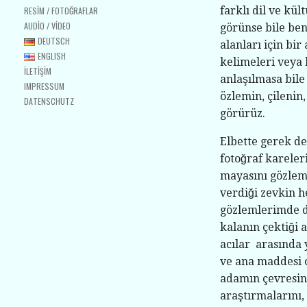
farklı dil ve kü
RESIM / FOTOĞRAFLAR
AUDIO / VIDEO
görünse bile ben
DEUTSCH
alanları için bi
ENGLISH
kelimeleri veya 
ILETIŞIM
anlaşılmasa bile
IMPRESSUM
özlemin, çilenin
DATENSCHUTZ
görürüz.
Elbette gerek d
fotoğraf karele
mayasını gözleml
verdiği zevkin 
gözlemlerimde d
kalanın çektiği a
acılar arasında
ve ana maddesi o
adamın çevresind
araştırmalarını, 