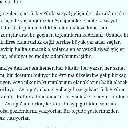
na vardım.
çmenler için Türkiye’deki sosyal gelişimler, duraklamalar
ar içinde yaşadığımız bu Avrupa ülkelerinde ki sosyal
idir. İki topluma birlikten ait olmak ve kendisini
zor iştir ama bu göçmen toplumların kaderidir. Özünde b
rilirse olumsuzluk değil tersine büyük yararlar sağlar.
virip halka sunacak olanlarda en az yetkili siyasi güçler
nat, edebiyat ve medya adamlarının işidir.
ürkiye’den hemen hemen her kültür, her yazar, her sanat
nı, bir dostunu buluyor bu Avrupa ülkelerine gelip birkaç
şıyor. Veya ülkenin kurumlarının olanaklarını haklı olarak
orluyor. Avrupa’ya hangi yolla gelirse gelsin Türkiye’den
sanatçı, kültür adamı anlattıklarıyla bizlere büyük bir kat
. Avrupa’nın birkaç kentini dolaşıp gittikten sonrada
olsa gözlemlerini yazıyorlar. Bir ölçüde gözlerimizden
şık tutuyorlar.