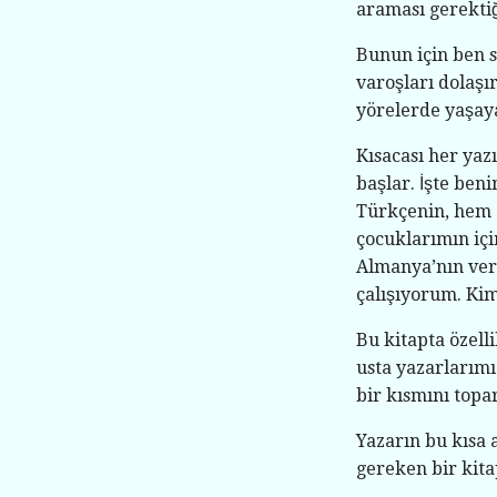
araması gerekti
Bunun için ben s
varoşları dolaşı
yörelerde yaşaya
Kısacası her yaz
başlar. İşte be
Türkçenin, hem d
çocuklarımın i
Almanya’nın ver
çalışıyorum. Ki
Bu kitapta özell
usta yazarlarımı
bir kısmını topa
Yazarın bu kısa 
gereken bir kit