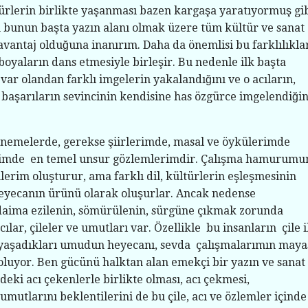
ltürlerin birlikte yaşanması bazen kargaşa yaratıyormuş gi
 bunun başta yazın alanı olmak üzere tüm kültür ve sanat
r avantaj olduğuna inanırım. Daha da önemlisi bu farklılıkla
boyaların dans etmesiyle birleşir. Bu nedenle ilk başta
 var olandan farklı imgelerin yakalandığını ve o acıların,
, başarıların sevincinin kendisine has özgürce imgelendiğin
enemelerde, gerekse şiirlerimde, masal ve öykülerimde
rimde en temel unsur gözlemlerimdir. Çalışma hamurumu
erim oluşturur, ama farklı dil, kültürlerin eşleşmesinin
heyecanın ürünü olarak oluşurlar. Ancak nedense
aima ezilenin, sömürülenin, sürgüne çıkmak zorunda
cılar, çileler ve umutları var. Özellikle bu insanların çile i
 yaşadıkları umudun heyecanı, sevda çalışmalarımın maya
luyor. Ben gücünü halktan alan emekçi bir yazın ve sanat
eki acı çekenlerle birlikte olması, acı çekmesi,
umutlarını beklentilerini de bu çile, acı ve özlemler içinde