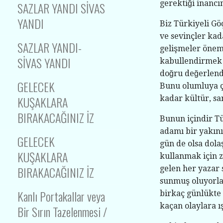
gerektiği inancı
SAZLAR YANDI SİVAS
YANDI
Biz Türkiyeli Gö
ve sevinçler kad
SAZLAR YANDI-
gelişmeler öneml
SİVAS YANDI
kabullendirmek 
doğru değerlendi
GELECEK
Bunu olumluya çe
KUŞAKLARA
kadar kültür, sa
BIRAKACAĞINIZ İZ
Bunun içindir T
adamı bir yakını
GELECEK
gün de olsa dola
KUŞAKLARA
kullanmak için z
BIRAKACAĞINIZ İZ
gelen her yazar 
sunmuş oluyorlar
Kanlı Portakallar veya
birkaç günlükte 
kaçan olaylara ı
Bir Sırın Tazelenmesi /