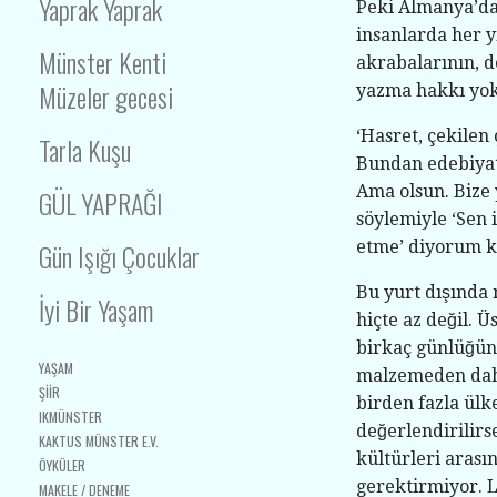
Yaprak Yaprak
Peki Almanya’da
insanlarda her yı
Münster Kenti
akrabalarının, 
Müzeler gecesi
yazma hakkı yo
‘Hasret, çekilen 
Tarla Kuşu
Bundan edebiyat
Ama olsun. Bize 
GÜL YAPRAĞI
söylemiyle ‘Sen 
Gün Işığı Çocuklar
etme’ diyorum 
Bu yurt dışında
İyi Bir Yaşam
hiçte az değil. 
birkaç günlüğüne
YAŞAM
malzemeden daha 
ŞIIR
birden fazla ül
IKMÜNSTER
değerlendirilirse
KAKTUS MÜNSTER E.V.
kültürleri arası
ÖYKÜLER
gerektirmiyor. L
MAKELE / DENEME