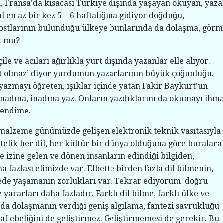
, Fransa’da kısacası Türkiye dışında yaşayan okuyan, yaz
l en az bir kez 5 – 6 haftalığına gidiyor doğduğu,
dostlarının bulunduğu ülkeye bunlarında da dolaşma, görm
k mu?
çile ve acıları ağırlıkla yurt dışında yazanlar elle alıyor.
 olmaz’ diyor yurdumun yazarlarının büyük çoğunluğu.
yazmayı öğreten, ışıklar içinde yatan Fakir Baykurt’un
inadına, inadına yaz. Onların yazdıklarını da okumayı ihma
kendime.
 malzeme günümüzde gelişen elektronik teknik vasıtasıyla
Üstelik her dil, her kültür bir dünya olduğuna göre buralara
 izine gelen ve dönen insanların edindiği bilgiden,
fazlası elimizde var. Elbette birden fazla dil bilmenin,
kede yaşamanın zorlukları var. Tekrar ediyorum doğru
 yararları daha fazladır. Farklı dil bilme, farklı ülke ve
nda dolaşmanın verdiği geniş algılama, fantezi savrukluğu
af ebeliğini de geliştirmez. Geliştirmemesi de gerekir. Bu