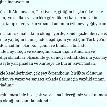
ğine inanıyorum.
ürekli Almanya’da, Türkiye’de, gittiğim başka ülkelerde
rım, yoksulları ve varlıklı güzellikleri karelerim ve bu
n, takip eden, yazın ve sanat adamını izlemeyi yeğliyorum
ın adamı, sanat adamı olduğu yerde, kendi gözlemleriyle i
nimde yaptığım hem içinde doğduğum yetiştiğim Türkiye’nin
e anadilim olan Kürtçenin ve bunlarla birlikte
çinde büyüdüğü ve ekmeğimi kazandığım Almanca ve
diği olanaklar ölçüsünde gözlemeye edindiklerimi yazma
mseyle yarışmadan ve kimseye de burun kıvırmadan.
ikle kendilerinden çok şey öğrendiğim, birlikte olduğum
zdan ve yazar ve sanatçı arkadaşlarım için yazdıklarımın
rladım.”
açıklaması bile bize çok yararlana bileceğimiz ve okunmas
ap olduğunu kanıtlamaktadır..