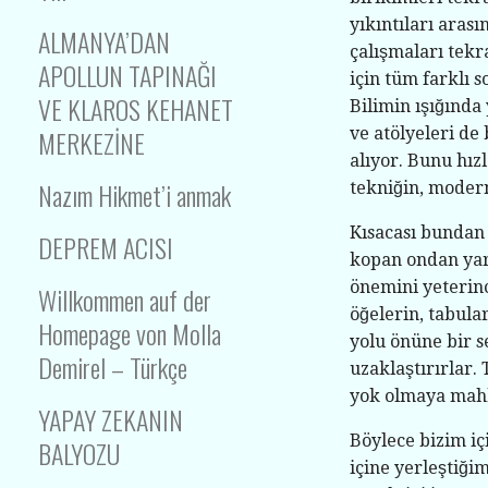
yıkıntıları aras
ALMANYA’DAN
çalışmaları tekr
APOLLUN TAPINAĞI
için tüm farklı 
VE KLAROS KEHANET
Bilimin ışığında
MERKEZİNE
ve atölyeleri d
alıyor. Bunu hız
Nazım Hikmet’i anmak
tekniğin, modern
Kısacası bundan
DEPREM ACISI
kopan ondan yar
önemini yeterinc
Willkommen auf der
öğelerin, tabula
Homepage von Molla
yolu önüne bir s
Demirel – Türkçe
uzaklaştırırlar.
yok olmaya mah
YAPAY ZEKANIN
Böylece bizim i
BALYOZU
içine yerleştiği