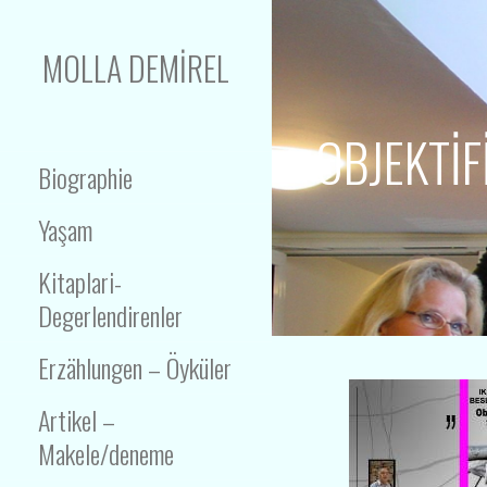
İçeriğe
atla
MOLLA DEMIREL
Yazar- Schriftsteller
OBJEKTİF
Biographie
Yaşam
Kitaplari-
Degerlendirenler
Erzählungen – Öyküler
Artikel –
Makele/deneme