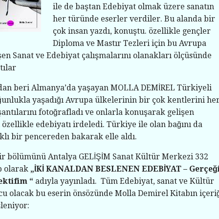
ile de baştan Edebiyat olmak üzere sanatın
her türünde eserler verdiler. Bu alanda bir
çok insan yazdı, konuştu. özellikle gençler
Diploma ve Mastır Tezleri için bu Avrupa
şen Sanat ve Edebiyat çalışmalarını olanakları ölçüsünde
tılar
ndan beri Almanya’da yaşayan MOLLA DEMİREL Türkiyeli
nlukla yaşadığı Avrupa ülkelerinin bir çok kentlerini he
şantılarını fotoğrafladı ve onlarla konuşarak gelişen
 özellikle edebiyatı irdeledi. Türkiye ile olan bağını da
lı bir pencereden bakarak elle aldı.
bir bölümünü Antalya GELİŞİM Sanat Kültür Merkezi 332
ap olarak
„İKİ KANALDAN BESLENEN EDEBİYAT – Gerçeğ
ektifim “
adıyla yayınladı. Tüm Edebiyat, sanat ve Kültür
cu olacak bu eserin önsözünde Molla Demirel Kitabın içeri
sleniyor: