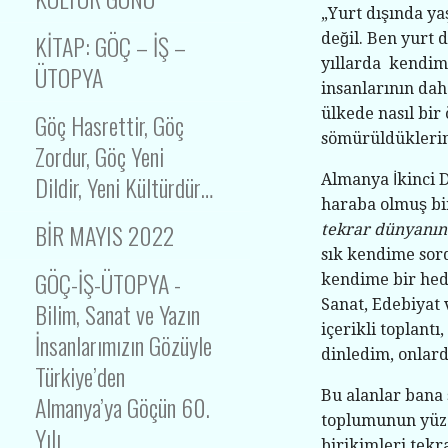
„Yurt dışında ya
KİTAP: GÖÇ – İŞ –
değil. Ben yurt d
yıllarda kendim
ÜTOPYA
insanlarının dah
ülkede nasıl bir 
Göç Hasrettir, Göç
sömürüldüklerin
Zordur, Göç Yeni
Dildir, Yeni Kültürdür…
Almanya İkinci 
haraba olmuş bir 
BİR MAYIS 2022
tekrar dünyanın 
sık kendime sor
GÖÇ-İŞ-ÜTOPYA -
kendime bir hede
Sanat, Edebiyat
Bilim, Sanat ve Yazın
içerikli toplant
İnsanlarımızın Gözüyle
dinledim, onlar
Türkiye’den
Bu alanlar bana 
Almanya’ya Göçün 60.
toplumunun yüz y
Yılı
birikimleri tekr