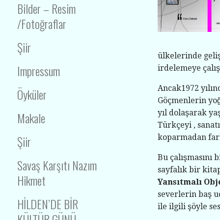
Bilder – Resim
/Fotoğraflar
Şiir
ülkelerinde geli
Impressum
irdelemeye çalış
Ancak1972 yılı
Öyküler
Göçmenlerin yoğu
yıl dolaşarak ya
Makale
Türkçeyi , sanatı
Şiir
koparmadan fark
Bu çalışmasını 
Savaş Karşıtı Nazım
sayfalık bir kit
Hikmet
Yansıtmalı Obj
severlerin baş u
HİLDEN’DE BİR
ile ilgili şöyle se
KÜLTÜR GÜNÜ