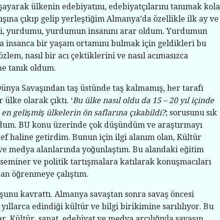
şayarak ülkenin edebiyatını, edebiyatçılarını tanımak kol
ışına çıkıp gelip yerleştiğim Almanya’da özellikle ilk ay ve
i, yurdumu, yurdumun insanını arar oldum. Yurdumun
a insanca bir yaşam ortamını bulmak için geldikleri bu
özlem, nasıl bir acı çektiklerini ve nasıl acımasızca
e tanık oldum.
Dünya Savaşından taş üstünde taş kalmamış, her tarafı
ülke olarak çıktı. ‘
Bu ülke nasıl oldu da 15 – 20 yıl içinde
en gelişmiş ülkelerin ön saflarına çıkabildi?
; sorusunu sık
dum. BU konu üzerinde çok düşündüm ve araştırmayı
f haline getirdim. Bunun için ilgi alanım olan, Kültür
 ve medya alanlarında yoğunlaştım. Bu alandaki eğitim
ı, seminer ve politik tartışmalara katılarak konuşmacıları
dan öğrenmeye çalıştım.
şunu kavrattı. Almanya savaştan sonra savaş öncesi
ıllarca edindiği kültür ve bilgi birikimine sarılılıyor. Bu
ar Kültür, sanat, edebiyat ve medya arcılığıyla savaşın