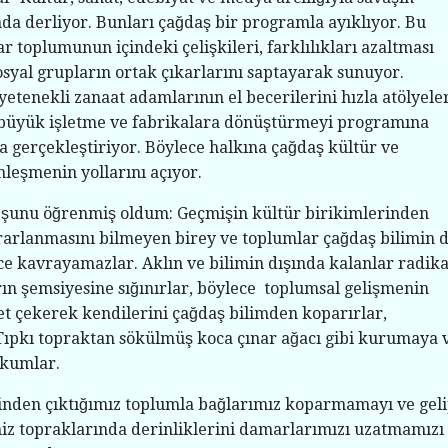
ında derliyor. Bunları çağdaş bir programla ayıklıyor. Bu
ar toplumunun içindeki çelişkileri, farklılıkları azaltması
sosyal grupların ortak çıkarlarını saptayarak sunuyor.
 yetenekli zanaat adamlarının el becerilerini hızla atölyele
e büyük işletme ve fabrikalara dönüştürmeyi programına
la gerçekleştiriyor. Böylece halkına çağdaş kültür ve
leşmenin yollarını açıyor.
 şunu öğrenmiş oldum: Geçmişin kültür birikimlerinden
arlanmasını bilmeyen birey ve toplumlar çağdaş bilimin 
e kavrayamazlar. Aklın ve bilimin dışında kalanlar radika
rın şemsiyesine sığınırlar, böylece toplumsal gelişmenin
et çekerek kendilerini çağdaş bilimden koparırlar,
 Tıpkı topraktan sökülmüş koca çınar ağacı gibi kurumaya 
kumlar.
çinden çıktığımız toplumla bağlarımız koparmamayı ve gel
miz topraklarında derinliklerini damarlarımızı uzatmamızı