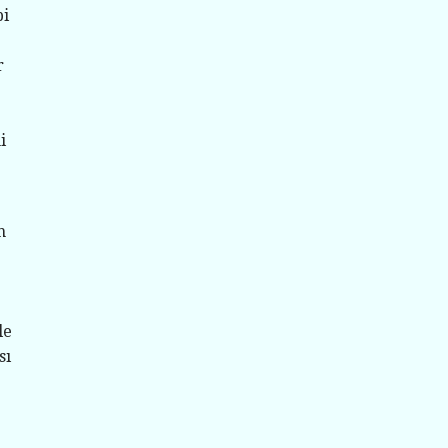
bi
r
i
n
le
sı