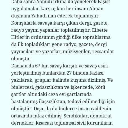
Daha sonra Yahudi ırkına da yönelerek Faşist
uygulamalar karşı çıkan her insanı Alman
düşmanı Yahudi ilan ederek toplamıştır.
Komşularla savaşa karşı çıkan dergi, gazete,
radyo yayını yapanlar toplatılmıştır. Elbette
Hitler’in ordusunun girdiği ülke topraklarına
da ilk topladıkları gene radyo, gazete, dergi
yayıncıları ve yazarlar, müzisyenler, ressamlar
olmuştur.
Dachau da 67 bin savaş karşıtı ve savaş esiri
yerleştirilmiş bunlardan 27 binden fazlası
yakılarak, gruplar halinde kuşuna dizilmiş. Ve
binlercesi, gıdasızlıktan ve işkencede, kötü
şartlar altındaki ceza evi şartlarında
hastalanmış ilaçsızlıktan, tedavi edilmediği için
ölmüştür. Dışarda da binlerce insan caddenin
ortasında infaz edilmiş. Sendikalar, demokrat
dernekler, kısacası toplumsal sivil kurumların