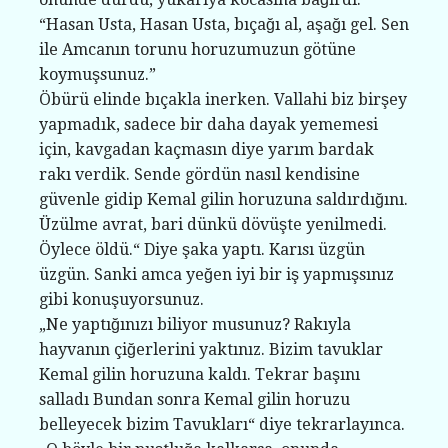
“Hasan Usta, Hasan Usta, bıçağı al, aşağı gel. Sen
ile Amcanın torunu horuzumuzun götüne
koymuşsunuz.”
Öbürü elinde bıçakla inerken. Vallahi biz birşey
yapmadık, sadece bir daha dayak yememesi
için, kavgadan kaçmasın diye yarım bardak
rakı verdik. Sende gördün nasıl kendisine
güvenle gidip Kemal gilin horuzuna saldırdığını.
Üzülme avrat, bari dünkü dövüşte yenilmedi.
Öylece öldü.“ Diye şaka yaptı. Karısı üzgün
üzgün. Sanki amca yeğen iyi bir iş yapmışsınız
gibi konuşuyorsunuz.
„Ne yaptığınızı biliyor musunuz? Rakıyla
hayvanın çiğerlerini yaktınız. Bizim tavuklar
Kemal gilin horuzuna kaldı. Tekrar başını
salladı Bundan sonra Kemal gilin horuzu
belleyecek bizim Tavukları“ diye tekrarlayınca.