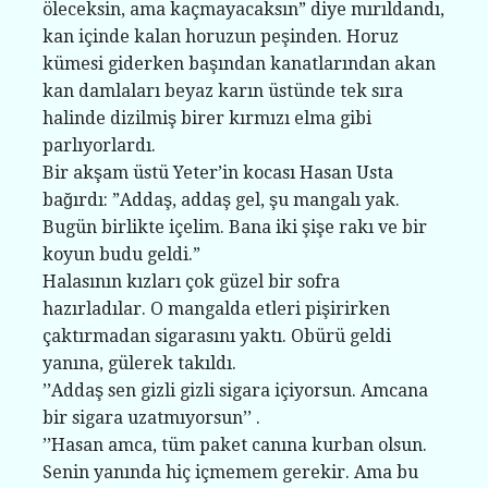
öleceksin, ama kaçmayacaksın” diye mırıldandı,
kan içinde kalan horuzun peşinden. Horuz
kümesi giderken başından kanatlarından akan
kan damlaları beyaz karın üstünde tek sıra
halinde dizilmiş birer kırmızı elma gibi
parlıyorlardı.
Bir akşam üstü Yeter’in kocası Hasan Usta
bağırdı: ”Addaş, addaş gel, şu mangalı yak.
Bugün birlikte içelim. Bana iki şişe rakı ve bir
koyun budu geldi.”
Halasının kızları çok güzel bir sofra
hazırladılar. O mangalda etleri pişirirken
çaktırmadan sigarasını yaktı. Obürü geldi
yanına, gülerek takıldı.
’’Addaş sen gizli gizli sigara içiyorsun. Amcana
bir sigara uzatmıyorsun’’ .
’’Hasan amca, tüm paket canına kurban olsun.
Senin yanında hiç içmemem gerekir. Ama bu