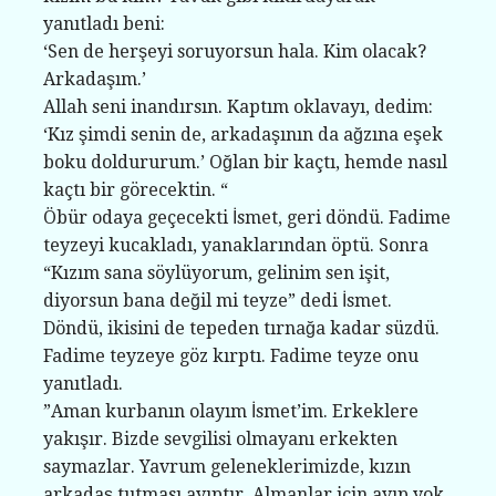
yanıtladı beni:
‘Sen de herşeyi soruyorsun hala. Kim olacak?
Arkadaşım.’
Allah seni inandırsın. Kaptım oklavayı, dedim:
‘Kız şimdi senin de, arkadaşının da ağzına eşek
boku doldururum.’ Oğlan bir kaçtı, hemde nasıl
kaçtı bir görecektin. “
Öbür odaya geçecekti İsmet, geri döndü. Fadime
teyzeyi kucakladı, yanaklarından öptü. Sonra
“Kızım sana söylüyorum, gelinim sen işit,
diyorsun bana değil mi teyze” dedi İsmet.
Döndü, ikisini de tepeden tırnağa kadar süzdü.
Fadime teyzeye göz kırptı. Fadime teyze onu
yanıtladı.
”Aman kurbanın olayım İsmet’im. Erkeklere
yakışır. Bizde sevgilisi olmayanı erkekten
saymazlar. Yavrum geleneklerimizde, kızın
arkadaş tutması ayıptır. Almanlar için ayıp yok