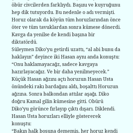
öbür civcilerden farklıydı. Başını ve kuyruğunu
hep dik tutuyordu. Bu nedenle o adı vermişti.
Horuz olarak da köyün tüm horuzlarından önce
öter ve tüm tavuklardan sonra kümese dönerdi.
Kavga da yenilse de kendi başına bir
diktatördü.
Süleymen Diko’yu getirdi uzattı, “al abi bunu da
haklayın” deyince iki Hasan aynı anda konuştu:
“Onu haklamayacağz, sadece kavgaya
hazırlayacağız. Ve bir daha yenilmeyecek.”
Küçük Hasan ağzını açtı horuzun Hasan Usta
önündeki rakı bardağını aldı, boşalttı Horuzun
ağzına. Sonra balkondan attılar aşağı. Diko
doğru Kamal gilin kümesine gitti. Obürü
Diko’yu görünce fırlayıp çıktı dışarı. Diklendi.
Hasan Usta horuzları elliyle göstererek
konuştu:
“Bakın halk boşuna dememiş, her horuz kendi