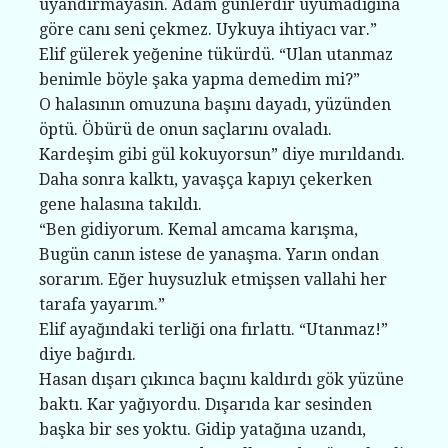
uyandırmayasın. Adam günlerdir uyumadığına
göre canı seni çekmez. Uykuya ihtiyacı var.”
Elif gülerek yeğenine tükürdü. “Ulan utanmaz
benimle böyle şaka yapma demedim mi?”
O halasının omuzuna başını dayadı, yüzünden
öptü. Öbürü de onun saçlarını ovaladı.
Kardeşim gibi gül kokuyorsun” diye mırıldandı.
Daha sonra kalktı, yavaşça kapıyı çekerken
gene halasına takıldı.
“Ben gidiyorum. Kemal amcama karışma,
Bugün canın istese de yanaşma. Yarın ondan
sorarım. Eğer huysuzluk etmişsen vallahi her
tarafa yayarım.”
Elif ayağındaki terliği ona fırlattı. “Utanmaz!”
diye bağırdı.
Hasan dışarı çıkınca baçını kaldırdı gök yüzüne
baktı. Kar yağıyordu. Dışarıda kar sesinden
başka bir ses yoktu. Gidip yatağına uzandı,