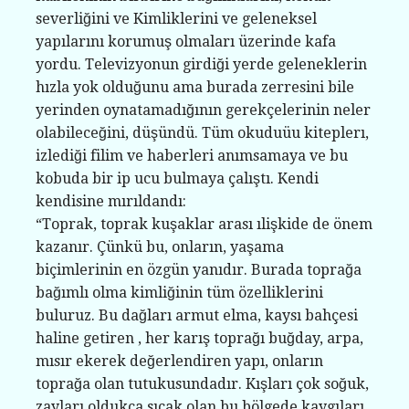
severliğini ve Kimliklerini ve geleneksel
yapılarını korumuş olmaları üzerinde kafa
yordu. Televizyonun girdiği yerde geleneklerin
hızla yok olduğunu ama burada zerresini bile
yerinden oynatamadığının gerekçelerinin neler
olabileceğini, düşündü. Tüm okuduüu kiteplerı,
izlediği filim ve haberleri anımsamaya ve bu
kobuda bir ip ucu bulmaya çalıştı. Kendi
kendisine mırıldandı:
“Toprak, toprak kuşaklar arası ılişkide de önem
kazanır. Çünkü bu, onların, yaşama
biçimlerinin en özgün yanıdır. Burada toprağa
bağımlı olma kimliğinin tüm özelliklerini
buluruz. Bu dağları armut elma, kaysı bahçesi
haline getiren , her karış toprağı buğday, arpa,
mısır ekerek değerlendiren yapı, onların
toprağa olan tutukusundadır. Kışları çok soğuk,
zayları oldukça sıcak olan bu bölgede kaygıları