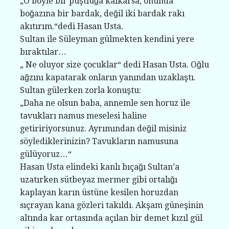
„O böyle bir puştluğa kalkarsa, onunda
boğazına bir bardak, değil iki bardak rakı
akıtırım.“dedi Hasan Usta.
Sultan ile Süleyman gülmekten kendini yere
bıraktılar…
„ Ne oluyor size çocuklar“ dedi Hasan Usta. Oğlu
ağzını kapatarak onların yanından uzaklaştı.
Sultan gülerken zorla konuştu:
„Daha ne olsun baba, annemle sen horuz ile
tavukları namus meselesi haline
getiririyorsunuz. Ayrımından değil misiniz
söylediklerinizin? Tavukların namusuna
gülüyoruz…“
Hasan Usta elindeki kanlı bıçağı Sultan’a
uzatırken sütbeyaz mermer gibi ortalığı
kaplayan karın üstüne kesilen horuzdan
sıçrayan kana gözleri takıldı. Akşam güneşinin
altında kar ortasında açılan bir demet kızıl gül