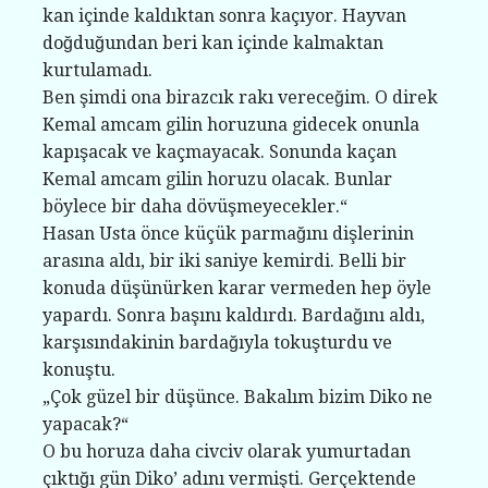
kan içinde kaldıktan sonra kaçıyor. Hayvan
doğduğundan beri kan içinde kalmaktan
kurtulamadı.
Ben şimdi ona birazcık rakı vereceğim. O direk
Kemal amcam gilin horuzuna gidecek onunla
kapışacak ve kaçmayacak. Sonunda kaçan
Kemal amcam gilin horuzu olacak. Bunlar
böylece bir daha dövüşmeyecekler.“
Hasan Usta önce küçük parmağını dişlerinin
arasına aldı, bir iki saniye kemirdi. Belli bir
konuda düşünürken karar vermeden hep öyle
yapardı. Sonra başını kaldırdı. Bardağını aldı,
karşısındakinin bardağıyla tokuşturdu ve
konuştu.
„Çok güzel bir düşünce. Bakalım bizim Diko ne
yapacak?“
O bu horuza daha civciv olarak yumurtadan
çıktığı gün Diko’ adını vermişti. Gerçektende