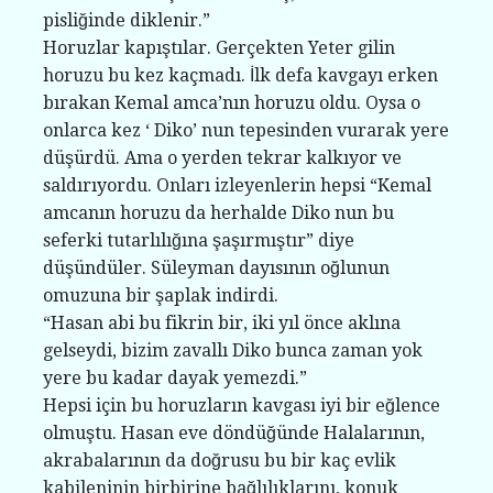
pisliğinde diklenir.”
Horuzlar kapıştılar. Gerçekten Yeter gilin
horuzu bu kez kaçmadı. İlk defa kavgayı erken
bırakan Kemal amca’nın horuzu oldu. Oysa o
onlarca kez ‘ Diko’ nun tepesinden vurarak yere
düşürdü. Ama o yerden tekrar kalkıyor ve
saldırıyordu. Onları izleyenlerin hepsi “Kemal
amcanın horuzu da herhalde Diko nun bu
seferki tutarlılığına şaşırmıştır” diye
düşündüler. Süleyman dayısının oğlunun
omuzuna bir şaplak indirdi.
“Hasan abi bu fikrin bir, iki yıl önce aklına
gelseydi, bizim zavallı Diko bunca zaman yok
yere bu kadar dayak yemezdi.”
Hepsi için bu horuzların kavgası iyi bir eğlence
olmuştu. Hasan eve döndüğünde Halalarının,
akrabalarının da doğrusu bu bir kaç evlik
kabileninin birbirine bağlılıklarını, konuk