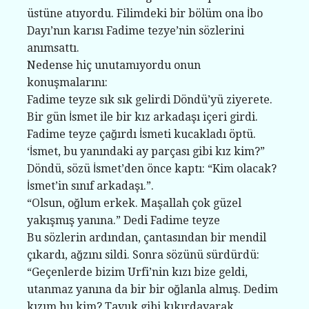
üstüne atıyordu. Filimdeki bir bölüm ona İbo
Dayı’nın karısı Fadime tezye’nin sözlerini
anımsattı.
Nedense hiç unutamıyordu onun
konuşmalarını:
Fadime teyze sık sık gelirdi Döndü’yü ziyerete.
Bir gün İsmet ile bir kız arkadaşı içeri girdi.
Fadime teyze çağırdı İsmeti kucakladı öptü.
‘İsmet, bu yanındaki ay parçası gibi kız kim?”
Döndü, sözü İsmet’den önce kaptı: “Kim olacak?
İsmet’in sınıf arkadaşı.”.
“Olsun, oğlum erkek. Maşallah çok güzel
yakışmış yanına.” Dedi Fadime teyze
Bu sözlerin ardından, çantasından bir mendil
çıkardı, ağzını sildi. Sonra sözünü sürdürdü:
“Geçenlerde bizim Urfi’nin kızı bize geldi,
utanmaz yanına da bir bir oğlanla almış. Dedim
kızım bu kim? Tavuk gibi kıkırdayarak