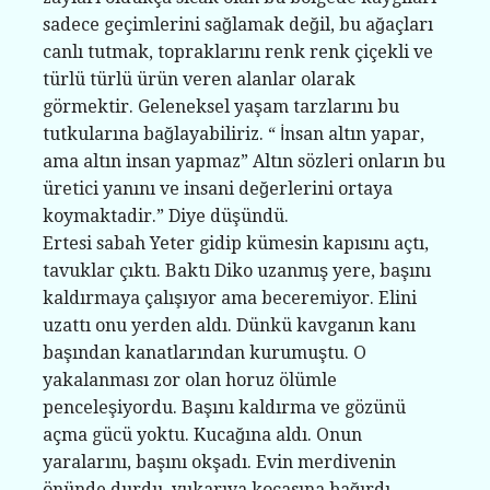
sadece geçimlerini sağlamak değil, bu ağaçları
canlı tutmak, topraklarını renk renk çiçekli ve
türlü türlü ürün veren alanlar olarak
görmektir. Geleneksel yaşam tarzlarını bu
tutkularına bağlayabiliriz. “ İnsan altın yapar,
ama altın insan yapmaz” Altın sözleri onların bu
üretici yanını ve insani değerlerini ortaya
koymaktadir.” Diye düşündü.
Ertesi sabah Yeter gidip kümesin kapısını açtı,
tavuklar çıktı. Baktı Diko uzanmış yere, başını
kaldırmaya çalışıyor ama beceremiyor. Elini
uzattı onu yerden aldı. Dünkü kavganın kanı
başından kanatlarından kurumuştu. O
yakalanması zor olan horuz ölümle
penceleşiyordu. Başını kaldırma ve gözünü
açma gücü yoktu. Kucağına aldı. Onun
yaralarını, başını okşadı. Evin merdivenin
önünde durdu, yukarıya kocasına bağırdı.