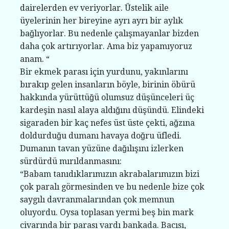
dairelerden ev veriyorlar. Üstelik aile
üyelerinin her bireyine ayrı ayrı bir aylık
bağlıyorlar. Bu nedenle çalışmayanlar bizden
daha çok artırıyorlar. Ama biz yapamıyoruz
anam. “
Bir ekmek parası için yurdunu, yakınlarını
bırakıp gelen insanların böyle, birinin öbürü
hakkında yürüttüğü olumsuz düşünceleri üç
kardeşin nasıl alaya aldığını düşündü. Elindeki
sigaraden bir kaç nefes üst üste çekti, ağzına
doldurduğu dumanı havaya doğru üfledi.
Dumanın tavan yüzüne dağılışını izlerken
sürdürdü mırıldanmasını:
“Babam tanıdıklarımızın akrabalarımızın bizi
çok paralı görmesinden ve bu nedenle bize çok
saygılı davranmalarından çok memnun
oluyordu. Oysa toplasan yermi beş bin mark
civarında bir parası vardı bankada. Bacısı,