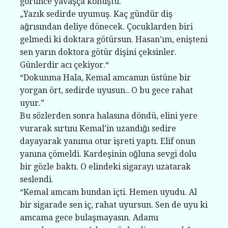
görünce yavaşça konuştu.
„Yazık sedirde uyumuş. Kaç gündür diş
ağrısından deliye dönecek. Çocuklarden biri
gelmedi ki doktara götürsun. Hasan’ım, enişteni
sen yarın doktora götür dişini çeksinler.
Günlerdir acı çekiyor.“
“Dokunma Hala, Kemal amcamın üstüne bir
yorgan ört, sedirde uyusun.. O bu gece rahat
uyur.”
Bu sözlerden sonra halasına döndü, elini yere
vurarak sırtını Kemal’in uzandığı sedire
dayayarak yanıma otur işreti yaptı. Elif onun
yanına çömeldi. Kardeşinin oğluna sevgi dolu
bir gözle baktı. O elindeki sigarayı uzatarak
seslendi.
“Kemal amcam bundan içti. Hemen uyudu. Al
bir sigarade sen iç, rahat uyursun. Sen de uyu ki
amcama gece bulaşmayasın. Adamı