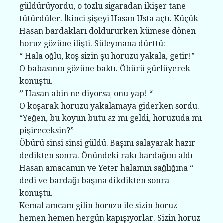
güldürüyordu, o tozlu sigaradan ikişer tane
tütürdüler. İkinci şişeyi Hasan Usta açtı. Küçük
Hasan bardakları doldururken kümese dönen
horuz gözüne ilişti. Süleymana dürttü:
“ Hala oğlu, koş sizin şu horuzu yakala, getir!”
O babasının gözüne baktı. Öbürü gürlüyerek
konuştu.
’’ Hasan abin ne diyorsa, onu yap! “
O koşarak horuzu yakalamaya giderken sordu.
“Yeğen, bu koyun butu az mı geldi, horuzuda mı
pişireceksin?”
Öbürü sinsi sinsi güldü. Başını salayarak hazır
dedikten sonra. Önündeki rakı bardağını aldı
Hasan amacamın ve Yeter halamın sağlığına “
dedi ve bardağı başına dikdikten sonra
konuştu.
Kemal amcam gilin horuzu ile sizin horuz
hemen hemen hergün kapışıyorlar. Sizin horuz