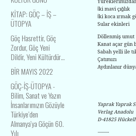
Yüreklerimizda
İki mavi çığlık
KİTAP: GÖÇ – İŞ –
İki koca ırmak 
ÜTOPYA
Sular ekinleri
Göç Hasrettir, Göç
Döllenmiş umut
Kanat açar gün 
Zordur, Göç Yeni
Sabah yelli ile tı
Dildir, Yeni Kültürdür…
Çatımızı
Aydınlanır düny
BİR MAYIS 2022
GÖÇ-İŞ-ÜTOPYA -
Bilim, Sanat ve Yazın
İnsanlarımızın Gözüyle
Yaprak Yaprak Si
Türkiye’den
Verlag Anadolu
D-41825 Hückel
Almanya’ya Göçün 60.
Yılı
——-