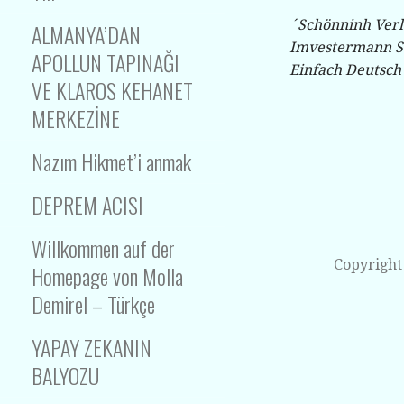
´Schönninh Ver
ALMANYA’DAN
Imvestermann S
APOLLUN TAPINAĞI
Einfach Deutsch
VE KLAROS KEHANET
MERKEZİNE
Nazım Hikmet’i anmak
DEPREM ACISI
Willkommen auf der
Copyright
Homepage von Molla
Demirel – Türkçe
YAPAY ZEKANIN
BALYOZU