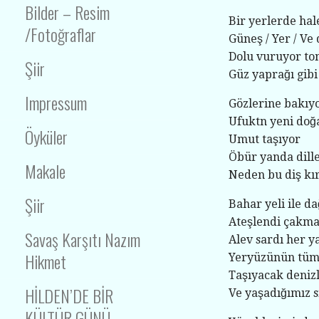
Bilder – Resim
Bir yerlerde ha
/Fotoğraflar
Güneş / Yer / Ve
Dolu vuruyor t
Şiir
Güz yaprağı gib
Impressum
Gözlerine bakı
Ufuktn yeni doğ
Öyküler
Umut taşıyor
Öbür yanda dille
Makale
Neden bu diş kı
Şiir
Bahar yeli ile 
Ateşlendi çakm
Savaş Karşıtı Nazım
Alev sardı her y
Hikmet
Yeryüzünün tüm 
Taşıyacak denizl
HİLDEN’DE BİR
Ve yaşadığımız s
KÜLTÜR GÜNÜ