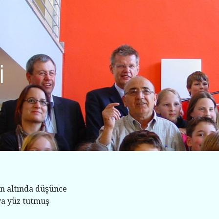
i
ın altında düşünce
a yüz tutmuş