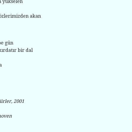
n yükselen
gözlerimizden akan
be gün
kırdatır bir dal
a
irler, 2001
hoven