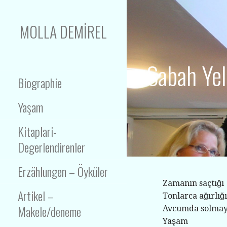
İçeriğe
atla
MOLLA DEMIREL
Yazar- Schriftsteller
Sabah Yel
Biographie
Yaşam
Kitaplari-
Degerlendirenler
Erzählungen – Öyküler
Zamanın saçtığı
Artikel –
Tonlarca ağırlığ
Makele/deneme
Avcumda solmay
Yaşam