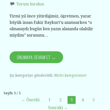
Yorum bırakın
Yirmi yıl önce yitirdiğimiz, öğretmen, yazar
büyük insan Fakir Baykurt’u anımsarken “o
olmasaydı bugün ben yazın alanında olabilir
miydim” sorusunu…
OKUMAYA DEVAM ET →
Şu kategoriye gönderildi:
Nicht kategorisiert
Yazı
Sayfa 3 / 5
← Önceki
1
2
3
4
5
gezinti
Sonraki →